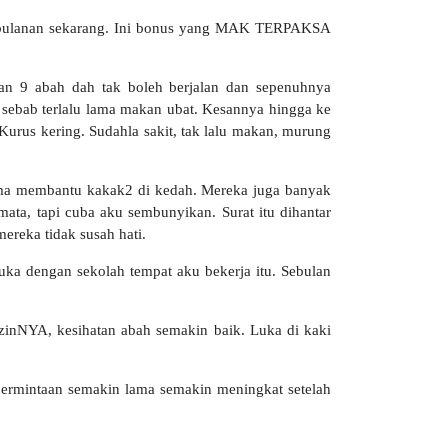
me bulanan sekarang. Ini bonus yang MAK TERPAKSA
lan 9 abah dah tak boleh berjalan dan sepenuhnya
 sebab terlalu lama makan ubat. Kesannya hingga ke
urus kering. Sudahla sakit, tak lalu makan, murung
sama membantu kakak2 di kedah. Mereka juga banyak
, tapi cuba aku sembunyikan. Surat itu dihantar
reka tidak susah hati.
ka dengan sekolah tempat aku bekerja itu. Sebulan
IzinNYA, kesihatan abah semakin baik. Luka di kaki
 permintaan semakin lama semakin meningkat setelah