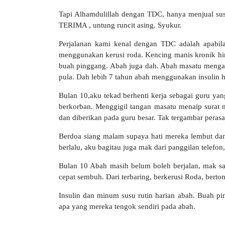
Tapi Alhamdulillah dengan TDC, hanya menjual su
TERIMA , untung runcit asing. Syukur.
Perjalanan kami kenal dengan TDC adalah apabila
menggunakan kerusi roda. Kencing manis kronik hin
buah pinggang. Abah juga dah. Abah masatu mengala
pula. Dah lebih 7 tahun abah menggunakan insulin hi
Bulan 10,aku tekad berhenti kerja sebagai guru y
berkorban. Menggigil tangan masatu menaip sura
dan diberikan pada guru besar. Tak tergambar pera
Berdoa siang malam supaya hati mereka lembut dan
berlalu, aku bagitau juga mak dari panggilan telefo
Bulan 10 Abah masih belum boleh berjalan, mak sau
cepat sembuh. Dari terbaring, berkerusi Roda, berton
Insulin dan minum susu rutin harian abah. Buah pi
apa yang mereka tengok sendiri pada abah.