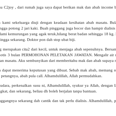
su C2joy , dari rumah juga saya dapat berikan mak dan abah inco
 kami sekeluarga diuji dengan keadaan kesihatan abah masatu. Bu
gga potong 2 jari kaki. Buah pinggang juga bocor dan hampir dialisis
mi kemurungan yang agak teruk,hilang berat badan sehingga 18 kg. K
ngga sekarang. Doktor pon dah stop ubat biji.
ang merupakan cita2 dari kecil, untuk menjaga abah sepenuhnya. Ber
t notis 3 bulan PERMOHONAN PELETAKAN JAWATAN. Mengalir air mata
saan masatu. Aku sembunyikan dari memberitahu mak dan abah supaya me
 dapat menerima keputusan yang dibuat. Sebab mak abah, memang su
n, petangnya, abah pula call. Alhamdulillah, Allah permudahkan.
dara, perkenalkan susu ni, Alhamdulillah, syukur ya Allah, dengan 
gkat, dan sekarang, beliau dh boleh berjalan tanpa bantuan.
nggangnya sekarang dah cantik dan tak perlu dialisis. Alhamdulillah,