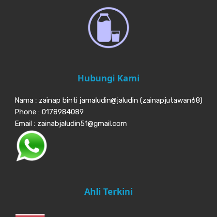
Hubungi Kami
Nama : zainap binti jamaludin@jaludin (zainapjutawan68)
Phone : 0178984089
Email : zainabjaludin51@gmail.com
Ahli Terkini