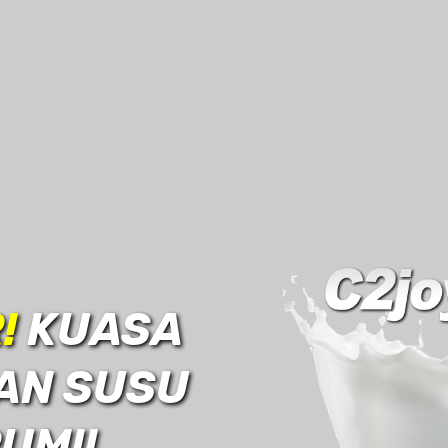
!
KUASA
AN SUSU
UM!!