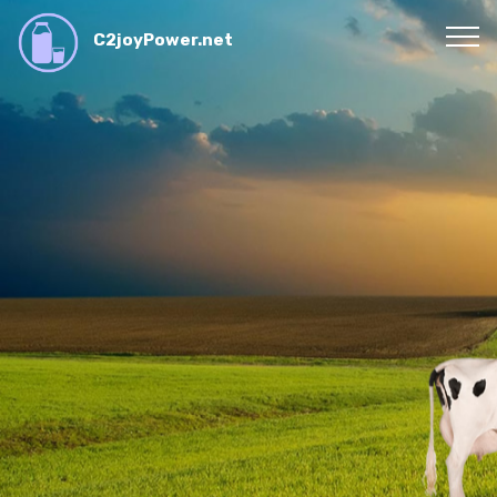
C2joyPower.net