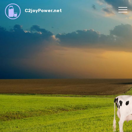
C2joyPower.net